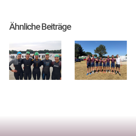
Ähnliche Beiträge
Teamsprint
2. Bundesliga
der
– Bergfest in
Regionalliga
Verl!
in Rostock