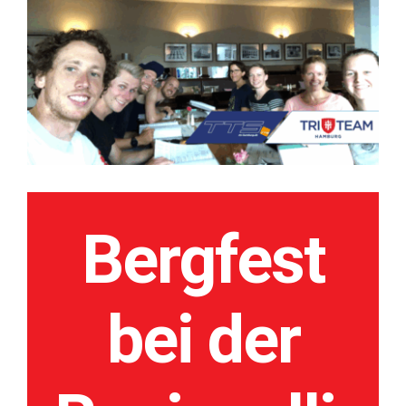
grösseres
Privatsphäre-Einstellungen ändern
Bild
Historie der Privatsphäre-Einstellungen
Einwilligungen widerrufen
Bergfest
bei der