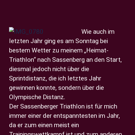
Privatsphäre-Einstellungen ändern
Zeige
Historie der Privatsphäre-Einstellungen
grösseres
Wie auch im
Einwilligungen widerrufen
Bild
letzten Jahr ging es am Sonntag bei
bestem Wetter zu meinem „Heimat-
Triathlon“ nach Sassenberg an den Start,
diesmal jedoch nicht über die
Sprintdistanz, die ich letztes Jahr
gewinnen konnte, sondern über die
Olympische Distanz.
Der Sassenberger Triathlon ist für mich
immer einer der entspanntesten im Jahr,
da er zum einen meist ein
Trainingswettkampf ist und zum anderen