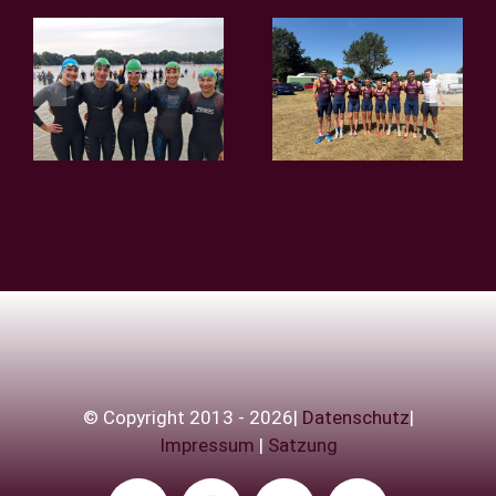
Teamsprint
2. Bundesliga
der
– Bergfest in
Regionalliga
Verl!
in Rostock
© Copyright 2013 - 2026|
Datenschutz
|
Impressum
|
Satzung