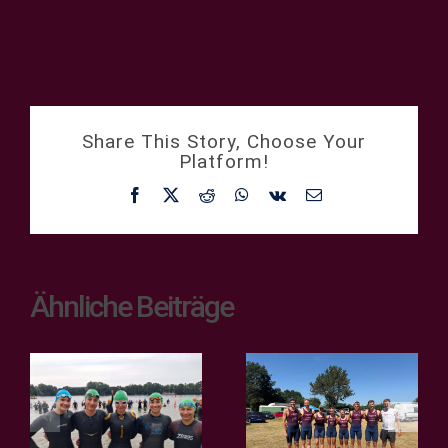
Share This Story, Choose Your
Platform!
Facebook
X
Reddit
WhatsApp
Vk
E-
Mail
Ähnliche Beiträge
Teamsprint
2. Bundesliga
der
– Bergfest in