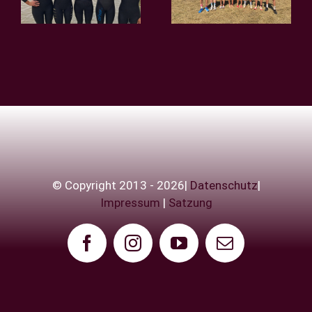
Regionalliga
Verl!
in Rostock
© Copyright 2013 - 2026|
Datenschutz
|
Impressum
|
Satzung