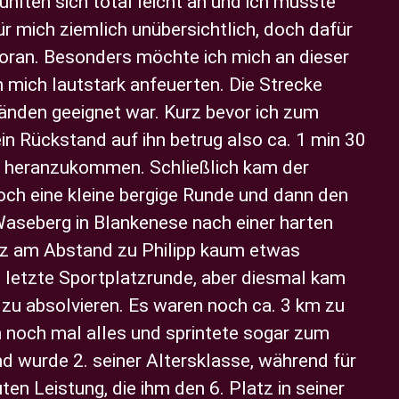
hlten sich total leicht an und ich musste
ür mich ziemlich unübersichtlich, doch dafür
voran. Besonders möchte ich mich an dieser
 mich lautstark anfeuerten. Die Strecke
änden geeignet war. Kurz bevor ich zum
in Rückstand auf ihn betrug also ca. 1 min 30
ihn heranzukommen. Schließlich kam der
och eine kleine bergige Runde und dann den
 Waseberg in Blankenese nach einer harten
atz am Abstand zu Philipp kaum etwas
d letzte Sportplatzrunde, aber diesmal kam
n zu absolvieren. Es waren noch ca. 3 km zu
h noch mal alles und sprintete sogar zum
nd wurde 2. seiner Altersklasse, während für
n Leistung, die ihm den 6. Platz in seiner