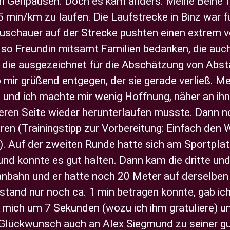
n Gehpausen. Doch es kam anders. Meine Beine fü
5 min/km zu laufen. Die Laufstrecke in Binz war f
Zuschauer auf der Strecke pushten einen extrem 
also Freundin mitsamt Familien bedanken, die auch
 die ausgezeichnet für die Abschätzung von Abst
 mir grüßend entgegen, der sie gerade verließ. Me
aus und ich machte mir wenig Hoffnung, näher an 
eren Seite wieder herunterlaufen musste. Dann n
ren (Trainingstipp zur Vorbereitung: Einfach den
en). Auf der zweiten Runde hatte sich am Sportpl
und konnte es gut halten. Dann kam die dritte un
artanbahn und er hatte noch 20 Meter auf derselbe
stand nur noch ca. 1 min betragen konnte, gab ic
ipp mich um 7 Sekunden (wozu ich ihm gratuliere) u
Glückwunsch auch an Alex Siegmund zu seiner gute