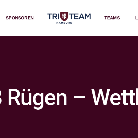
SPONSOREN
TEAMS
L
3 Rügen – Wett