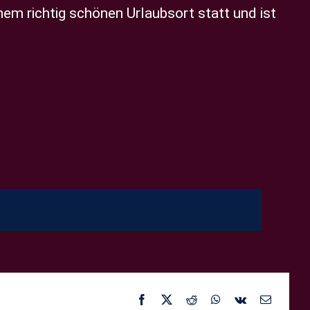
em richtig schönen Urlaubsort statt und ist
Facebook
X
Reddit
WhatsApp
Vk
E-