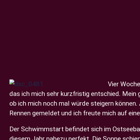
Zeige
grösseres
Vier Woche
Bild
das ich mich sehr kurzfristig entschied. Mein
ob ich mich noch mal würde steigern können
Rennen gemeldet und ich freute mich auf eine
Der Schwimmstart befindet sich im Ostseebad
diesem Jahr nahezu perfekt. Die Sonne schien