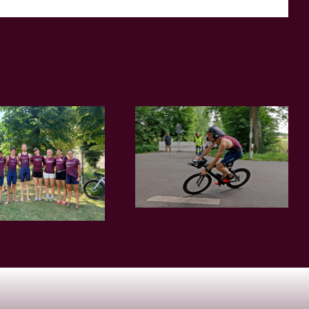
Mail
Stuhr: Der nächste
Landesliga-Auftakt
Schritt zum
in Itzehoe!
Meistertitel