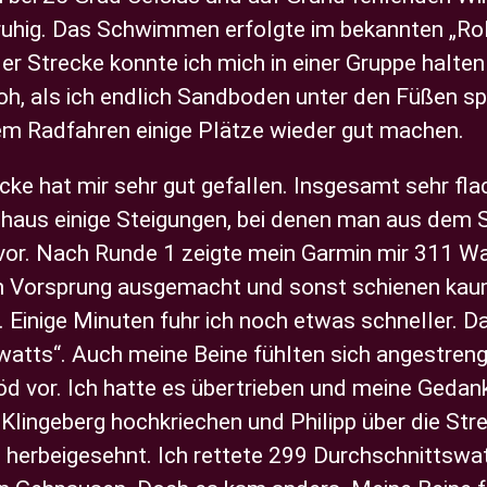
uhig. Das Schwimmen erfolgte im bekannten „Roll
el der Strecke konnte ich mich in einer Gruppe halt
roh, als ich endlich Sandboden unter den Füßen 
em Radfahren einige Plätze wieder gut machen.
cke hat mir sehr gut gefallen. Insgesamt sehr fl
chaus einige Steigungen, bei denen man aus dem S
vor. Nach Runde 1 zeigte mein Garmin mir 311 Wa
n Vorsprung ausgemacht und sonst schienen kaum
. Einige Minuten fuhr ich noch etwas schneller. D
twatts“. Auch meine Beine fühlten sich angestreng
öd vor. Ich hatte es übertrieben und meine Gedan
lingeberg hochkriechen und Philipp über die Stre
so herbeigesehnt. Ich rettete 299 Durchschnittsw