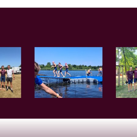
rint der
Weimar: Mädels
lliga in
stürmen auf Platz
tock
6