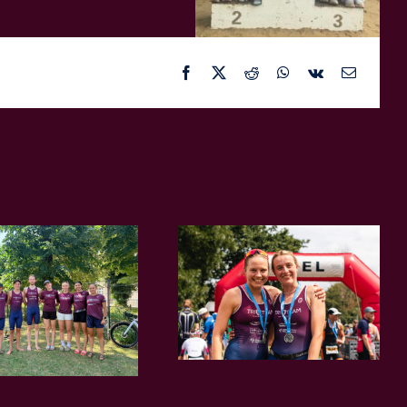
Facebook
X
Reddit
WhatsApp
Vk
E-
Mail
Hitzeschlacht am
Hohendeicher See:
Stuhr: Der nächste
TriTeam Hamburg
Schritt zum
erfolgreich beim
Meistertitel
Vierlanden-
Triathlon