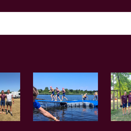
rint der
Weimar: Mädels
lliga in
stürmen auf Platz
tock
6