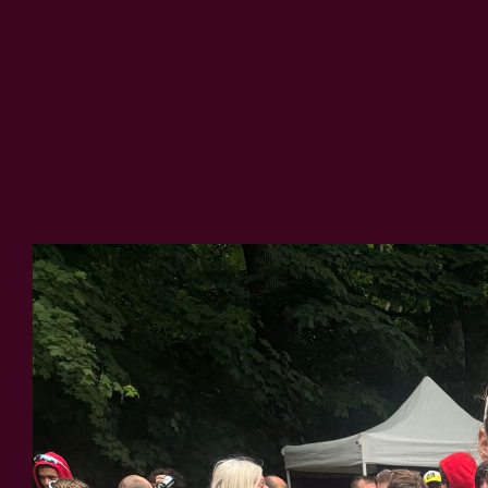
Zeige
grösseres
Bild