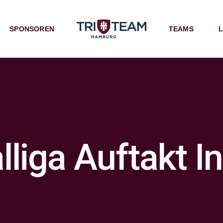
SPONSOREN
TEAMS
L
liga Auftakt I