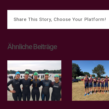
Share This Story, Choose Your Platform!
Ähnliche Beiträge
e
Teamsp
2. Bundesliga –
Regiona
Bergfest in Verl!
Ros