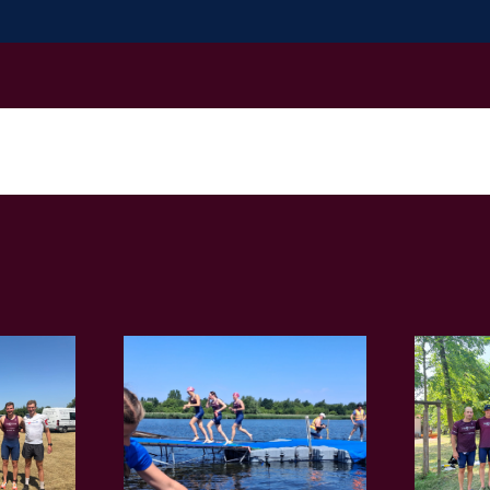
rint der
Weimar: Mädels
lliga in
stürmen auf Platz
tock
6