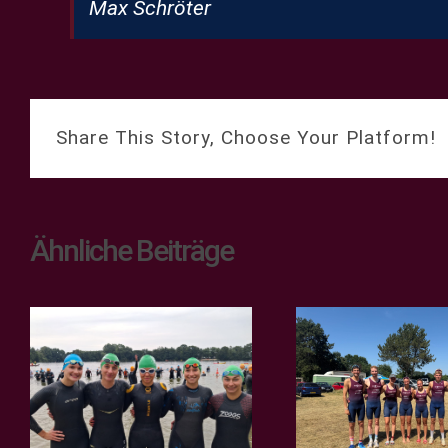
Max Schröter
Share This Story, Choose Your Platform!
Ähnliche Beiträge
e
Teamsp
2. Bundesliga –
Regiona
Bergfest in Verl!
Ros