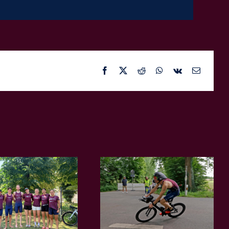
Facebook
X
Reddit
WhatsApp
Vk
E-
Mail
Stuhr: Der nächste
Landesliga-Auftakt
Schritt zum
in Itzehoe!
Meistertitel