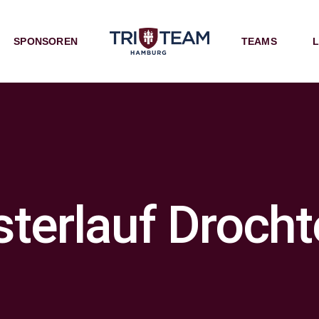
SPONSOREN
TEAMS
L
sterlauf Droch