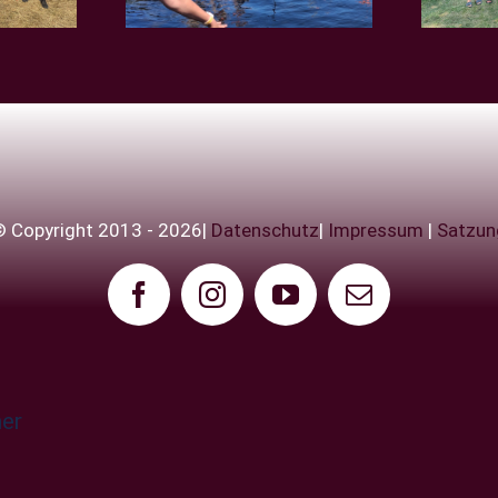
© Copyright 2013 - 2026|
Datenschutz
|
Impressum
|
Satzun
ner