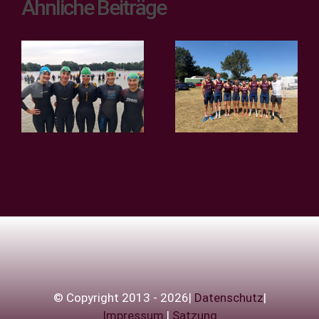
Ähnliche Beiträge
Teamsprint
2. Bundesliga
der
– Bergfest in
Regionalliga
Verl!
in Rostock
© Copyright 2013 - 2026|
Datenschutz
|
Impressum
|
Satzung