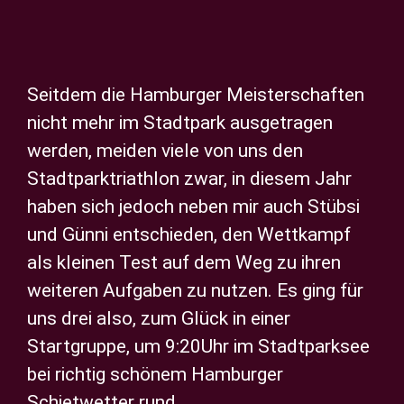
Privatsphäre-Einstellungen ändern
Zeige
Historie der Privatsphäre-Einstellungen
grösseres
Seitdem die Hamburger Meisterschaften
Einwilligungen widerrufen
Bild
nicht mehr im Stadtpark ausgetragen
werden, meiden viele von uns den
Stadtparktriathlon zwar, in diesem Jahr
haben sich jedoch neben mir auch Stübsi
und Günni entschieden, den Wettkampf
als kleinen Test auf dem Weg zu ihren
weiteren Aufgaben zu nutzen. Es ging für
uns drei also, zum Glück in einer
Startgruppe, um 9:20Uhr im Stadtparksee
bei richtig schönem Hamburger
Schietwetter rund.