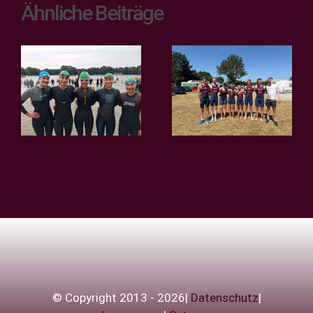
Ähnliche Beiträge
Teamsprint
2. Bundesliga
der
– Bergfest in
Regionalliga
Verl!
in Rostock
© Copyright 2013 - 2026|
Datenschutz
|