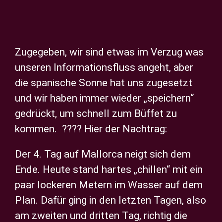
Privatsphäre-Einstellungen ändern
Zeige
Historie der Privatsphäre-Einstellungen
grösseres
Zugegeben, wir sind etwas im Verzug was
Einwilligungen widerrufen
Bild
unseren Informationsfluss angeht, aber
die spanische Sonne hat uns zugesetzt
und wir haben immer wieder „speichern“
gedrückt, um schnell zum Büffet zu
kommen. ???? Hier der Nachtrag:
Der 4. Tag auf Mallorca neigt sich dem
Ende. Heute stand hartes „chillen“ mit ein
paar lockeren Metern im Wasser auf dem
Plan. Dafür ging in den letzten Tagen, also
am zweiten und dritten Tag, richtig die