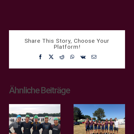
Share This Story, Choose Your
Platform!
Facebook
X
Reddit
WhatsApp
Vk
E-
Mail
Ähnliche Beiträge
Teamsprint
2. Bundesliga
der
– Bergfest in
Regionalliga