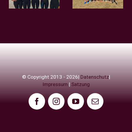
Verl!
in Rostock
© Copyright 2013 - 2026|
Datenschutz
|
Impressum
|
Satzung