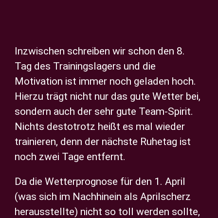
Privatsphäre-Einstellungen ändern
Zeige
Historie der Privatsphäre-Einstellungen
grösseres
Inzwischen schreiben wir schon den 8.
Einwilligungen widerrufen
Bild
Tag des Trainingslagers und die
Motivation ist immer noch geladen hoch.
Hierzu trägt nicht nur das gute Wetter bei,
sondern auch der sehr gute Team-Spirit.
Nichts destotrotz heißt es mal wieder
trainieren, denn der nächste Ruhetag ist
noch zwei Tage entfernt.
Da die Wetterprognose für den 1. April
(was sich im Nachhinein als Aprilscherz
herausstellte) nicht so toll werden sollte,